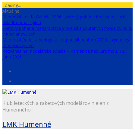
Skip
Loading...
to
Aktuálne
content
Memoriál Jozefa Gábriša 2026: svetový pohár v Kochanovciach
ovládli domáci piloti
Svetový pohár a Majstrovstvá Slovenska upútaných modelov 2026
v Kochanovciach
Memoriál Rudolfa Andogu a Let pod Vihorlatom 2026 – vydarený
modelársky deň
Pozvánka na modelárske súťaže – Kamenica nad Cirochou, 13.
júna 2026
Klub leteckých a raketových modelárov nielen z
Humenného
LMK Humenné