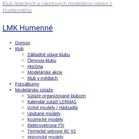
Klub leteckých a raketových modelárov nielen z
Humenného
LMK Humenné
Domov
Klub
Základné údaje klubu
Členovia klubu
História
Modelárske akcie
Klub v médiách
Fotoalbumy
Modelárske súťaže
Súťaže organizované klubom
Kalendár súťaží LERMAS
Voľné modely / Hádzadlá
Upútané modely
Kozmické modely
Elektrovetrone F5J
Termické vetrone RC V2
Historické modely