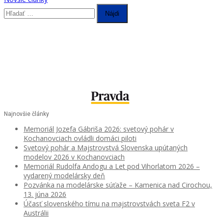
Hľadať:
v
článkoch
Najnovšie články
Memoriál Jozefa Gábriša 2026: svetový pohár v
Kochanovciach ovládli domáci piloti
Svetový pohár a Majstrovstvá Slovenska upútaných
modelov 2026 v Kochanovciach
Memoriál Rudolfa Andogu a Let pod Vihorlatom 2026 –
vydarený modelársky deň
Pozvánka na modelárske súťaže – Kamenica nad Cirochou,
13. júna 2026
Účasť slovenského tímu na majstrovstvách sveta F2 v
Austrálii