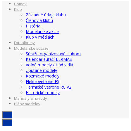
Domov
Klub
Základné údaje klubu
Členovia klubu
História
Modelárske akcie
Klub v médiách
Fotoalbumy
Modelárske súťaže
Súťaže organizované klubom
Kalendár súťaží LERMAS
Voľné modely / Hádzadlá
Upútané modely
Kozmické modely
Elektrovetrone F5J
Termické vetrone RC V2
Historické modely
Manuály a návody
Plány modelov