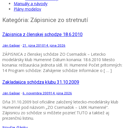
Manuály a návody
Plány modelov
Kategória:
Zápisnice zo stretnutí
Zápisnica z členskej schodze 18.6.2010
Ján Gašpar
-
21. júna 2010
14. júna 2026
ZÁPISNICA z členskej schôdze ZO Csemadok – Letecko
modelársky klub Humenné Dátum konania: 18.6.2010 Miesto
konania: reštaurácia Jednota sídl. III. Humenné Počet prítomných:
14 Program schôdze: Zahájenie schôdze Informácie o [ … ]
Zakladajúca schôdza klubu 31.10.2009
Ján Gašpar
-
6. novembra 2009
14. júna 2026
Dňa 31.10.2009 bol oficiálne založený letecko-modelársky klub
Humenné pod názvom „ZO Csemadok – LMK Humenné“.
Zápisnicu zo schôdze si môžete pozrieť TUTO a taktiež aj
prezenčnú listinu.
Navigácia
Novšie články