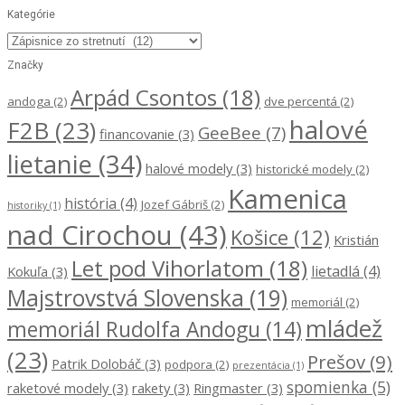
Kategórie
Kategórie
Značky
Arpád Csontos
(18)
andoga
(2)
dve percentá
(2)
halové
F2B
(23)
GeeBee
(7)
financovanie
(3)
lietanie
(34)
halové modely
(3)
historické modely
(2)
Kamenica
história
(4)
Jozef Gábriš
(2)
historiky
(1)
nad Cirochou
(43)
Košice
(12)
Kristián
Let pod Vihorlatom
(18)
lietadlá
(4)
Kokuľa
(3)
Majstrovstvá Slovenska
(19)
memoriál
(2)
mládež
memoriál Rudolfa Andogu
(14)
(23)
Prešov
(9)
Patrik Dolobáč
(3)
podpora
(2)
prezentácia
(1)
spomienka
(5)
raketové modely
(3)
rakety
(3)
Ringmaster
(3)