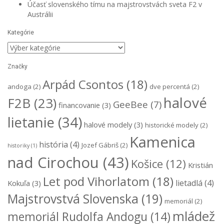
Účasť slovenského tímu na majstrovstvách sveta F2 v
Austrálii
Kategórie
Kategórie
Značky
Arpád Csontos
(18)
andoga
(2)
dve percentá
(2)
halové
F2B
(23)
GeeBee
(7)
financovanie
(3)
lietanie
(34)
halové modely
(3)
historické modely
(2)
Kamenica
história
(4)
Jozef Gábriš
(2)
historiky
(1)
nad Cirochou
(43)
Košice
(12)
Kristián
Let pod Vihorlatom
(18)
lietadlá
(4)
Kokuľa
(3)
Majstrovstvá Slovenska
(19)
memoriál
(2)
mládež
memoriál Rudolfa Andogu
(14)