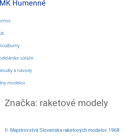
MK Humenné
omov
ub
otoalbumy
delárske súťaže
nuály a návody
ány modelov
Značka:
raketové modely
II. Majstrovstvá Slovenska raketových modelov 1968