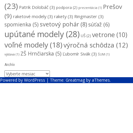
(23)
Prešov
Patrik Dolobáč
(3)
podpora
(2)
prezentácia
(1)
(9)
raketové modely
(3)
rakety
(3)
Ringmaster
(3)
svetový pohár
(8)
súťaž
(6)
spomienka
(5)
upútané modely
(28)
vetrone
(10)
UŠ
(2)
voľné modely
(18)
výročná schôdza
(12)
ZŠ Hrnčiarska
(5)
Ľubomír Sivák
(3)
výstava
(1)
ŠUM
(1)
Archív
Archív
Powered by WordPress
|
Theme:
Greatmag
by aThemes.