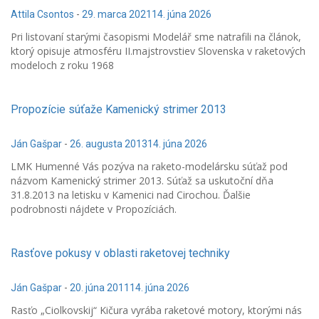
Attila Csontos
-
29. marca 2021
14. júna 2026
Pri listovaní starými časopismi Modelář sme natrafili na článok,
ktorý opisuje atmosféru II.majstrovstiev Slovenska v raketových
modeloch z roku 1968
Propozície súťaže Kamenický strimer 2013
Ján Gašpar
-
26. augusta 2013
14. júna 2026
LMK Humenné Vás pozýva na raketo-modelársku súťaž pod
názvom Kamenický strimer 2013. Súťaž sa uskutoční dňa
31.8.2013 na letisku v Kamenici nad Cirochou. Ďalšie
podrobnosti nájdete v Propozíciách.
Rasťove pokusy v oblasti raketovej techniky
Ján Gašpar
-
20. júna 2011
14. júna 2026
Rasťo „Ciolkovskij“ Kičura vyrába raketové motory, ktorými nás