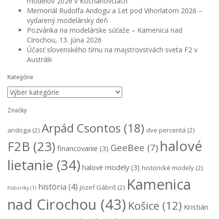
modelov 2026 v Kochanovciach
Memoriál Rudolfa Andogu a Let pod Vihorlatom 2026 –
vydarený modelársky deň
Pozvánka na modelárske súťaže – Kamenica nad
Cirochou, 13. júna 2026
Účasť slovenského tímu na majstrovstvách sveta F2 v
Austrálii
Kategórie
Kategórie
Značky
Arpád Csontos
(18)
andoga
(2)
dve percentá
(2)
halové
F2B
(23)
GeeBee
(7)
financovanie
(3)
lietanie
(34)
halové modely
(3)
historické modely
(2)
Kamenica
história
(4)
Jozef Gábriš
(2)
historiky
(1)
nad Cirochou
(43)
Košice
(12)
Kristián