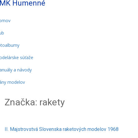
MK Humenné
omov
ub
otoalbumy
delárske súťaže
nuály a návody
ány modelov
Značka:
rakety
II. Majstrovstvá Slovenska raketových modelov 1968