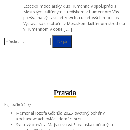
Letecko-modelársky klub Humenné v spolupráci s
Mestským kultúrnym strediskom v Humennom Vás
pozýva na výstavu leteckých a raketových modelov.
Výstava sa uskutoční v Mestskom kultúrnom stredisku
v Humennom v dobe [ … ]
Hľadať:
Najnovšie články
Memoriál Jozefa Gábriša 2026: svetový pohár v
Kochanovciach ovládli domáci piloti
Svetový pohár a Majstrovstvá Slovenska upútaných