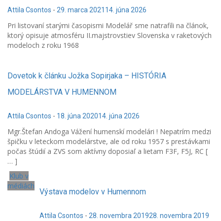
Attila Csontos
-
29. marca 2021
14. júna 2026
Pri listovaní starými časopismi Modelář sme natrafili na článok,
ktorý opisuje atmosféru II.majstrovstiev Slovenska v raketových
modeloch z roku 1968
Dovetok k článku Jožka Sopirjaka – HISTÓRIA
MODELÁRSTVA V HUMENNOM
Attila Csontos
-
18. júna 2020
14. júna 2026
Mgr.Štefan Andoga Vážení humenskí modelári ! Nepatrím medzi
špičku v leteckom modelárstve, ale od roku 1957 s prestávkami
počas štúdií a ZVS som aktívny doposiaľ a lietam F3F, F5J, RC [
… ]
Klub v
médiách
Výstava modelov v Humennom
Attila Csontos
-
28. novembra 2019
28. novembra 2019