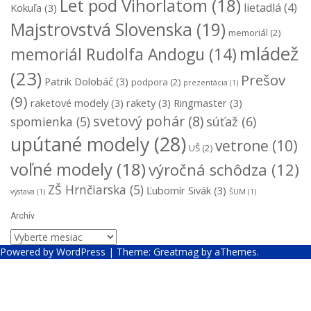
Let pod Vihorlatom
(18)
lietadlá
(4)
Kokuľa
(3)
Majstrovstvá Slovenska
(19)
memoriál
(2)
mládež
memoriál Rudolfa Andogu
(14)
(23)
Prešov
Patrik Dolobáč
(3)
podpora
(2)
prezentácia
(1)
(9)
raketové modely
(3)
rakety
(3)
Ringmaster
(3)
svetový pohár
(8)
súťaž
(6)
spomienka
(5)
upútané modely
(28)
vetrone
(10)
UŠ
(2)
voľné modely
(18)
výročná schôdza
(12)
ZŠ Hrnčiarska
(5)
Ľubomír Sivák
(3)
výstava
(1)
ŠUM
(1)
Archív
Archív
Powered by WordPress
|
Theme:
Greatmag
by aThemes.