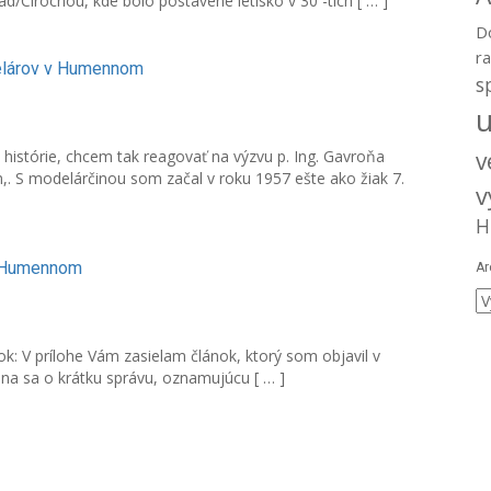
ad/Cirochou, kde bolo postavené letisko v 30 -tich [ … ]
D
r
delárov v Humennom
s
istórie, chcem tak reagovať na výzvu p. Ing. Gavroňa
v
,. S modelárčinou som začal v roku 1957 ešte ako žiak 7.
v
H
v Humennom
Ar
Ar
ok: V prílohe Vám zasielam článok, ktorý som objavil v
dna sa o krátku správu, oznamujúcu [ … ]