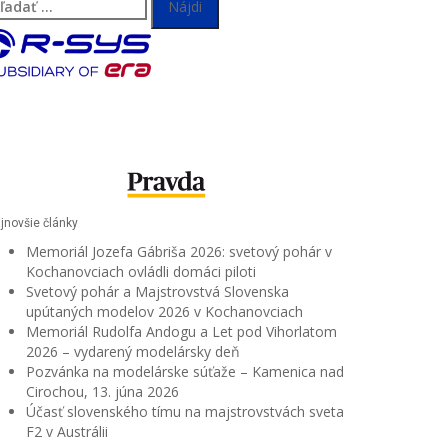
adať:
jnovšie články
Memoriál Jozefa Gábriša 2026: svetový pohár v
Kochanovciach ovládli domáci piloti
Svetový pohár a Majstrovstvá Slovenska
upútaných modelov 2026 v Kochanovciach
Memoriál Rudolfa Andogu a Let pod Vihorlatom
2026 – vydarený modelársky deň
Pozvánka na modelárske súťaže – Kamenica nad
Cirochou, 13. júna 2026
Účasť slovenského tímu na majstrovstvách sveta
F2 v Austrálii