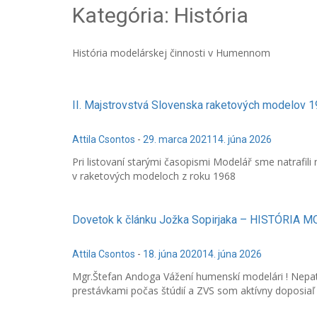
Kategória:
História
História modelárskej činnosti v Humennom
II. Majstrovstvá Slovenska raketových modelov 
Attila Csontos
-
29. marca 2021
14. júna 2026
Pri listovaní starými časopismi Modelář sme natrafili
v raketových modeloch z roku 1968
Dovetok k článku Jožka Sopirjaka – HISTÓR
Attila Csontos
-
18. júna 2020
14. júna 2026
Mgr.Štefan Andoga Vážení humenskí modelári ! Nepat
prestávkami počas štúdií a ZVS som aktívny doposiaľ a