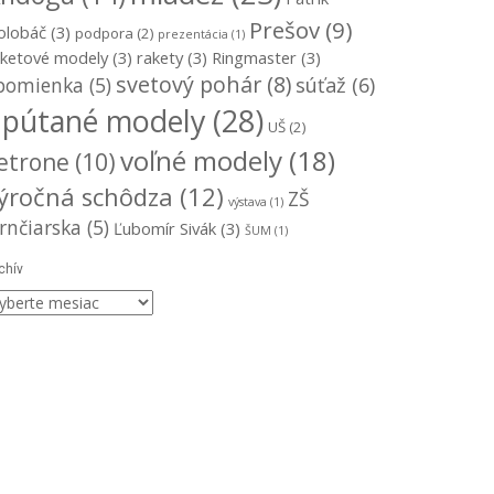
Prešov
(9)
olobáč
(3)
podpora
(2)
prezentácia
(1)
aketové modely
(3)
rakety
(3)
Ringmaster
(3)
svetový pohár
(8)
súťaž
(6)
pomienka
(5)
upútané modely
(28)
UŠ
(2)
voľné modely
(18)
etrone
(10)
ýročná schôdza
(12)
ZŠ
výstava
(1)
rnčiarska
(5)
Ľubomír Sivák
(3)
ŠUM
(1)
chív
chív