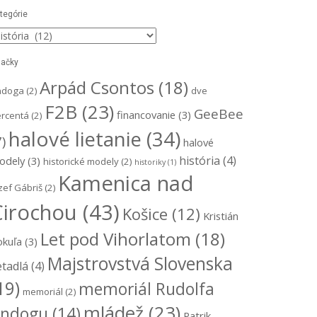
tegórie
ategórie
ačky
Arpád Csontos
(18)
ndoga
(2)
dve
F2B
(23)
GeeBee
financovanie
(3)
rcentá
(2)
halové lietanie
(34)
7)
halové
história
(4)
odely
(3)
historické modely
(2)
historiky
(1)
Kamenica nad
zef Gábriš
(2)
Cirochou
(43)
Košice
(12)
Kristián
Let pod Vihorlatom
(18)
okuľa
(3)
Majstrovstvá Slovenska
etadlá
(4)
19)
memoriál Rudolfa
memoriál
(2)
mládež
(23)
ndogu
(14)
Patrik