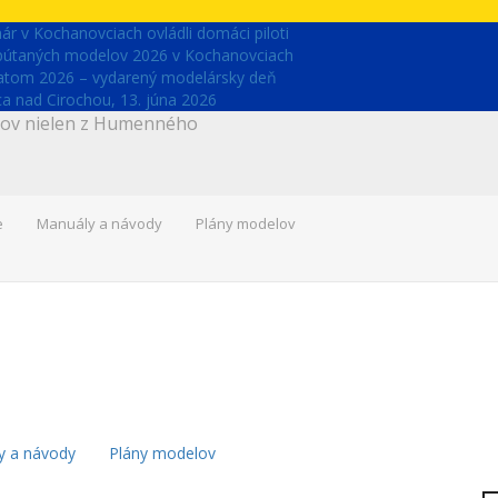
r v Kochanovciach ovládli domáci piloti
upútaných modelov 2026 v Kochanovciach
latom 2026 – vydarený modelársky deň
 nad Cirochou, 13. júna 2026
árov nielen z Humenného
e
Manuály a návody
Plány modelov
y a návody
Plány modelov