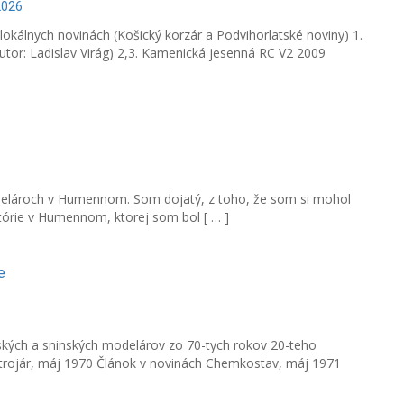
2026
okálnych novinách (Košický korzár a Podvihorlatské noviny) 1.
tor: Ladislav Virág) 2,3. Kamenická jesenná RC V2 2009
elároch v Humennom. Som dojatý, z toho, že som si mohol
stórie v Humennom, ktorej som bol [ … ]
e
kých a sninských modelárov zo 70-tych rokov 20-teho
strojár, máj 1970 Článok v novinách Chemkostav, máj 1971