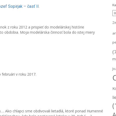
Ka
ef Sopirjak – časť II.
K
Zn
ok z roku 2012 a prispieť do modelárskej histórie
 obdobia. Moja modelárska činnosť bola do istej miery
a
pe
(
m
Jo
 februári v roku 2017.
K
li
(
…. Ako chlapci sme obdivovali lietadlá, ktoré ponad Humenné
A