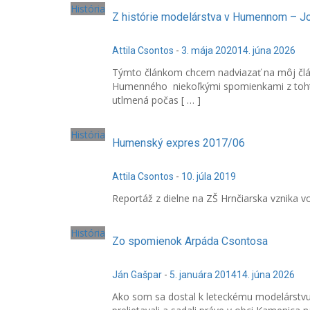
História
Z histórie modelárstva v Humennom – Joz
Attila Csontos
-
3. mája 2020
14. júna 2026
Týmto článkom chcem nadviazať na môj člán
Humenného niekoľkými spomienkami z tohto
utlmená počas [ … ]
História
Humenský expres 2017/06
Attila Csontos
-
10. júla 2019
Reportáž z dielne na ZŠ Hrnčiarska vznika vo
História
Zo spomienok Arpáda Csontosa
Ján Gašpar
-
5. januára 2014
14. júna 2026
Ako som sa dostal k leteckému modelárstvu