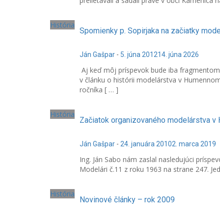
prelietavali a sadali práve v obci Kamenica n
História
Spomienky p. Sopirjaka na začiatky mo
Ján Gašpar
-
5. júna 2012
14. júna 2026
Aj keď môj príspevok bude iba fragmentom h
v článku o histórii modelárstva v Humennom
ročníka [ … ]
História
Začiatok organizovaného modelárstva 
Ján Gašpar
-
24. januára 2010
2. marca 2019
Ing. Ján Sabo nám zaslal nasledujúci príspev
Modelári č.11 z roku 1963 na strane 247. Je
História
Novinové články – rok 2009