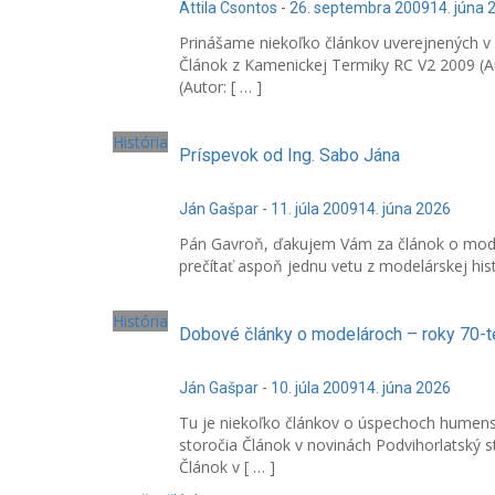
Attila Csontos
-
26. septembra 2009
14. júna 
Prinášame niekoľko článkov uverejnených v l
Článok z Kamenickej Termiky RC V2 2009 (Au
(Autor: [ … ]
História
Príspevok od Ing. Sabo Jána
Ján Gašpar
-
11. júla 2009
14. júna 2026
Pán Gavroň, ďakujem Vám za článok o mod
prečítať aspoň jednu vetu z modelárskej hi
História
Dobové články o modelároch – roky 70-t
Ján Gašpar
-
10. júla 2009
14. júna 2026
Tu je niekoľko článkov o úspechoch humens
storočia Článok v novinách Podvihorlatský 
Článok v [ … ]