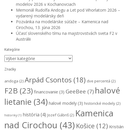
modelov 2026 v Kochanovciach
Memoriál Rudolfa Andogu a Let pod Vihorlatom 2026 –
vydarený modelársky deň
Pozvánka na modelárske súťaže – Kamenica nad
Cirochou, 13. júna 2026
Účasť slovenského tímu na majstrovstvách sveta F2 v
Austrálii
Kategórie
Kategórie
Značky
Arpád Csontos
(18)
andoga
(2)
dve percentá
(2)
halové
F2B
(23)
GeeBee
(7)
financovanie
(3)
lietanie
(34)
halové modely
(3)
historické modely
(2)
Kamenica
história
(4)
Jozef Gábriš
(2)
historiky
(1)
nad Cirochou
(43)
Košice
(12)
Kristián