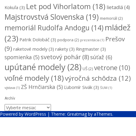
Let pod Vihorlatom
(18)
lietadlá
(4)
Kokuľa
(3)
Majstrovstvá Slovenska
(19)
memoriál
(2)
mládež
memoriál Rudolfa Andogu
(14)
(23)
Prešov
Patrik Dolobáč
(3)
podpora
(2)
prezentácia
(1)
(9)
raketové modely
(3)
rakety
(3)
Ringmaster
(3)
svetový pohár
(8)
súťaž
(6)
spomienka
(5)
upútané modely
(28)
vetrone
(10)
UŠ
(2)
voľné modely
(18)
výročná schôdza
(12)
ZŠ Hrnčiarska
(5)
Ľubomír Sivák
(3)
výstava
(1)
ŠUM
(1)
Archív
Archív
Powered by WordPress
|
Theme:
Greatmag
by aThemes.