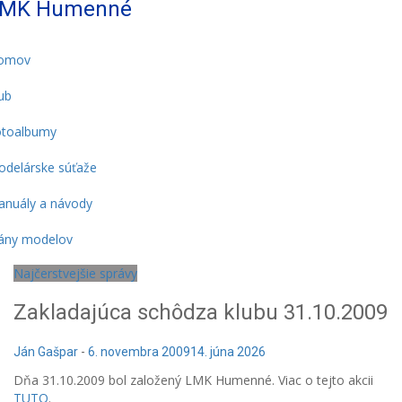
MK Humenné
omov
ub
otoalbumy
delárske súťaže
nuály a návody
ány modelov
Najčerstvejšie správy
Zakladajúca schôdza klubu 31.10.2009
Ján Gašpar
-
6. novembra 2009
14. júna 2026
Dňa 31.10.2009 bol založený LMK Humenné. Viac o tejto akcii
TUTO
.