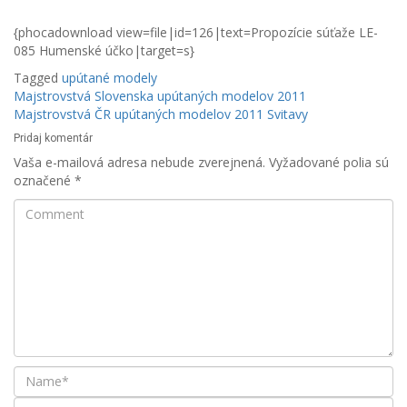
{phocadownload view=file|id=126|text=Propozície súťaže LE-
085 Humenské účko|target=s}
Tagged
upútané modely
Navigácia
Majstrovstvá Slovenska upútaných modelov 2011
Majstrovstvá ČR upútaných modelov 2011 Svitavy
v
Pridaj komentár
článku
Vaša e-mailová adresa nebude zverejnená.
Vyžadované polia sú
označené
*