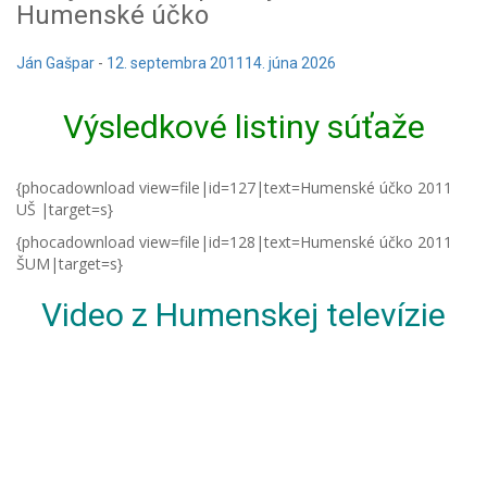
Humenské účko
Ján Gašpar
-
12. septembra 2011
14. júna 2026
Výsledkové listiny súťaže
{phocadownload view=file|id=127|text=Humenské účko 2011
UŠ |target=s}
{phocadownload view=file|id=128|text=Humenské účko 2011
ŠUM|target=s}
Video z Humenskej televízie