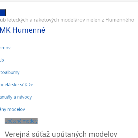
lub leteckých a raketových modelárov nielen z Humenného
MK Humenné
omov
ub
otoalbumy
delárske súťaže
nuály a návody
ány modelov
Upútané modely
Verejná súťaž upútaných modelov