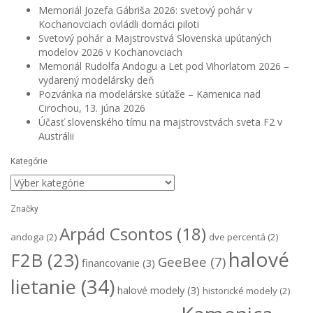
Memoriál Jozefa Gábriša 2026: svetový pohár v
Kochanovciach ovládli domáci piloti
Svetový pohár a Majstrovstvá Slovenska upútaných
modelov 2026 v Kochanovciach
Memoriál Rudolfa Andogu a Let pod Vihorlatom 2026 –
vydarený modelársky deň
Pozvánka na modelárske súťaže – Kamenica nad
Cirochou, 13. júna 2026
Účasť slovenského tímu na majstrovstvách sveta F2 v
Austrálii
Kategórie
Kategórie
Značky
Arpád Csontos
(18)
andoga
(2)
dve percentá
(2)
halové
F2B
(23)
GeeBee
(7)
financovanie
(3)
lietanie
(34)
halové modely
(3)
historické modely
(2)