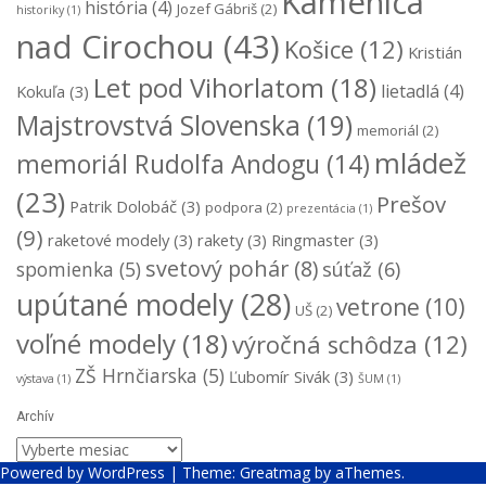
Kamenica
história
(4)
Jozef Gábriš
(2)
historiky
(1)
nad Cirochou
(43)
Košice
(12)
Kristián
Let pod Vihorlatom
(18)
lietadlá
(4)
Kokuľa
(3)
Majstrovstvá Slovenska
(19)
memoriál
(2)
mládež
memoriál Rudolfa Andogu
(14)
(23)
Prešov
Patrik Dolobáč
(3)
podpora
(2)
prezentácia
(1)
(9)
raketové modely
(3)
rakety
(3)
Ringmaster
(3)
svetový pohár
(8)
súťaž
(6)
spomienka
(5)
upútané modely
(28)
vetrone
(10)
UŠ
(2)
voľné modely
(18)
výročná schôdza
(12)
ZŠ Hrnčiarska
(5)
Ľubomír Sivák
(3)
výstava
(1)
ŠUM
(1)
Archív
Archív
Powered by WordPress
|
Theme:
Greatmag
by aThemes.