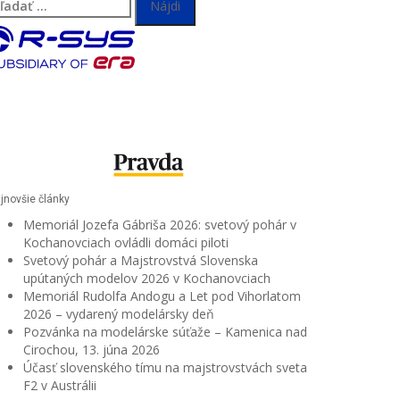
adať:
jnovšie články
Memoriál Jozefa Gábriša 2026: svetový pohár v
Kochanovciach ovládli domáci piloti
Svetový pohár a Majstrovstvá Slovenska
upútaných modelov 2026 v Kochanovciach
Memoriál Rudolfa Andogu a Let pod Vihorlatom
2026 – vydarený modelársky deň
Pozvánka na modelárske súťaže – Kamenica nad
Cirochou, 13. júna 2026
Účasť slovenského tímu na majstrovstvách sveta
F2 v Austrálii