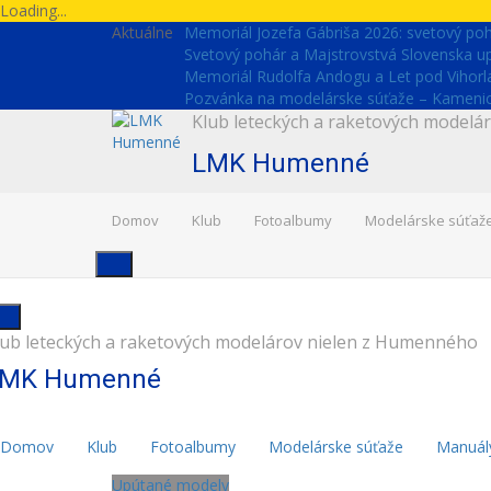
Skip
Loading...
to
Aktuálne
Memoriál Jozefa Gábriša 2026: svetový pohá
content
Svetový pohár a Majstrovstvá Slovenska 
Memoriál Rudolfa Andogu a Let pod Vihor
Pozvánka na modelárske súťaže – Kamenica
Klub leteckých a raketových model
LMK Humenné
Domov
Klub
Fotoalbumy
Modelárske súťaž
lub leteckých a raketových modelárov nielen z Humenného
MK Humenné
Domov
Klub
Fotoalbumy
Modelárske súťaže
Manuál
Upútané modely