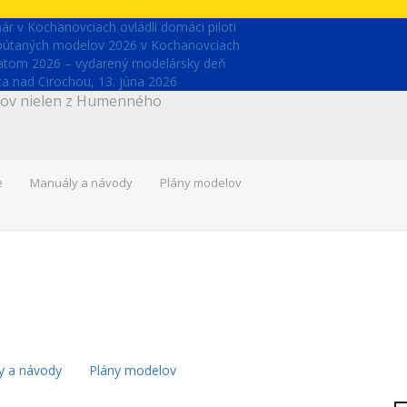
r v Kochanovciach ovládli domáci piloti
upútaných modelov 2026 v Kochanovciach
latom 2026 – vydarený modelársky deň
 nad Cirochou, 13. júna 2026
árov nielen z Humenného
e
Manuály a návody
Plány modelov
y a návody
Plány modelov