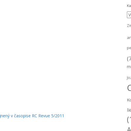
Ka
K
Zn
a
pe
(
m
Jo
K
li
ejnený v časopise RC Revue 5/2011
(
A