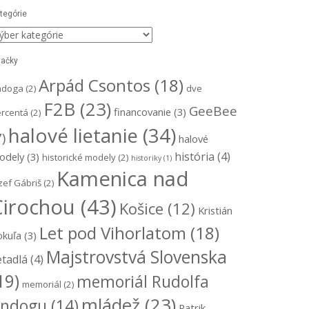
tegórie
ategórie
ačky
Arpád Csontos
(18)
ndoga
(2)
dve
F2B
(23)
GeeBee
financovanie
(3)
rcentá
(2)
halové lietanie
(34)
7)
halové
história
(4)
odely
(3)
historické modely
(2)
historiky
(1)
Kamenica nad
zef Gábriš
(2)
Cirochou
(43)
Košice
(12)
Kristián
Let pod Vihorlatom
(18)
okuľa
(3)
Majstrovstvá Slovenska
etadlá
(4)
19)
memoriál Rudolfa
memoriál
(2)
mládež
(23)
ndogu
(14)
Patrik