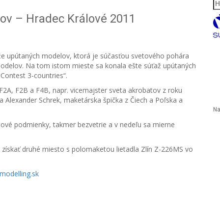
Hľ
ov – Hradec Králové 2011
aže upútaných modelov, ktorá je súčasťou svetového pohára
modelov. Na tom istom mieste sa konala ešte súťaž upútaných
Contest 3-countries“.
 F2A, F2B a F4B, napr. vicemajster sveta akrobatov z roku
 a Alexander Schrek, maketárska špička z Čiech a Poľska a
Na
letové podmienky, takmer bezvetrie a v nedeľu sa mierne
lo získať druhé miesto s polomaketou lietadla Zlín Z-226MS vo
modelling.sk