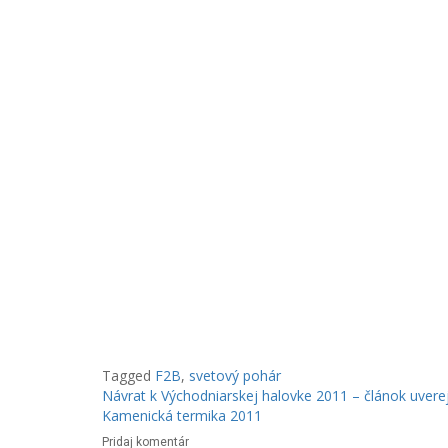
Tagged
F2B
,
svetový pohár
Navigácia
Návrat k Východniarskej halovke 2011 – článok uver
Kamenická termika 2011
v
Pridaj komentár