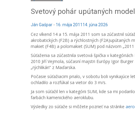
Svetový pohár upútaných model
Ján Gašpar
-
16. mája 2011
14. júna 2026
Cez víkend 14 a 15. mája 2011 som sa zúčastnil súť
akrobatických (F2B) a rýchlostných (F2A)upútaných 
makiet (F4B) a polomakiet (SUM) pod názvom „2011 
Súťaženia sa zúčastnila svetová špička v kategóriách
2010 Jiří Vejmola, súčasní majstri Európy Igor Burger
„rýchlikári“ z Maďarska.
Počasie súťažiacim prialo, v sobotu boli vynikajúce 
ochladilo a rozfúkal sa vietor do 3 m/s.
Ja som súťažil len v kategórii SUM, kde sa mi podari
farbách kamenického aeroklubu.
Výsledky zo súťaže si môžete pozrieť na stránke
aero