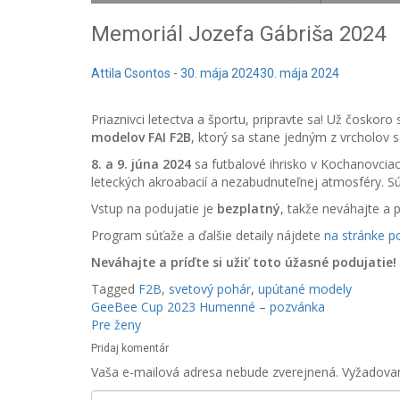
Memoriál Jozefa Gábriša 2024
Attila Csontos
-
30. mája 2024
30. mája 2024
Priaznivci letectva a športu, pripravte sa! Už čoskor
modelov FAI F2B
, ktorý sa stane jedným z vrcholov s
8. a 9. júna 2024
sa futbalové ihrisko v Kochanovcia
leteckých akroabacií a nezabudnuteľnej atmosféry. Sú
Vstup na podujatie je
bezplatný
, takže neváhajte a p
Program súťaže a ďalšie detaily nájdete
na stránke p
Neváhajte a príďte si užiť toto úžasné podujatie!
Tagged
F2B
,
svetový pohár
,
upútané modely
Navigácia
GeeBee Cup 2023 Humenné – pozvánka
Pre ženy
v
Pridaj komentár
článku
Vaša e-mailová adresa nebude zverejnená.
Vyžadova