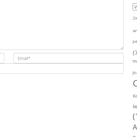
K
Zn
a
pe
(
m
Jo
K
li
(
A