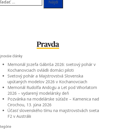
adať:
jnovšie články
Memoriál Jozefa Gábriša 2026: svetový pohár v
Kochanovciach ovládli domáci piloti
Svetový pohár a Majstrovstvá Slovenska
upútaných modelov 2026 v Kochanovciach
Memoriál Rudolfa Andogu a Let pod Vihorlatom
2026 – vydarený modelársky deň
Pozvánka na modelárske súťaže – Kamenica nad
Cirochou, 13. júna 2026
Účasť slovenského tímu na majstrovstvách sveta
F2 v Austrálii
tegórie