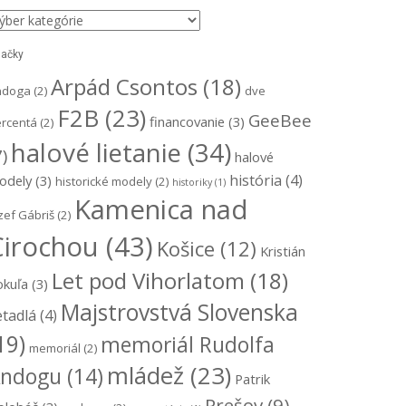
ategórie
ačky
Arpád Csontos
(18)
ndoga
(2)
dve
F2B
(23)
GeeBee
financovanie
(3)
rcentá
(2)
halové lietanie
(34)
7)
halové
história
(4)
odely
(3)
historické modely
(2)
historiky
(1)
Kamenica nad
zef Gábriš
(2)
Cirochou
(43)
Košice
(12)
Kristián
Let pod Vihorlatom
(18)
okuľa
(3)
Majstrovstvá Slovenska
etadlá
(4)
19)
memoriál Rudolfa
memoriál
(2)
mládež
(23)
ndogu
(14)
Patrik
Prešov
(9)