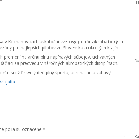
Hľ
o sa v Kochanovciach uskutoční
svetový pohár akrobatických
ezóny pre najlepších pilotov zo Slovenska a okolitých krajín.
ch premení na arénu plnú napínavých súbojov, úchvatných
Na
ťažiaci sa predvedú v náročných akrobatických disciplínach.
ríďte si užiť skvelý deň plný športu, adrenalínu a zábavy!
odujatia
.
né polia sú označené
*
Ka