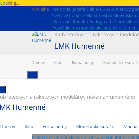
Skip
Loading...
to
Aktuálne
Memoriál Jozefa Gábriša 2026: svetový pohá
content
Svetový pohár a Majstrovstvá Slovenska 
Memoriál Rudolfa Andogu a Let pod Vihor
Pozvánka na modelárske súťaže – Kamenica
Klub leteckých a raketových model
LMK Humenné
Domov
Klub
Fotoalbumy
Modelárske súťaž
lub leteckých a raketových modelárov nielen z Humenného
MK Humenné
Domov
Klub
Fotoalbumy
Modelárske súťaže
Manuál
Klubové akcie
Modelárske akcie
Súťaže
Upútané model