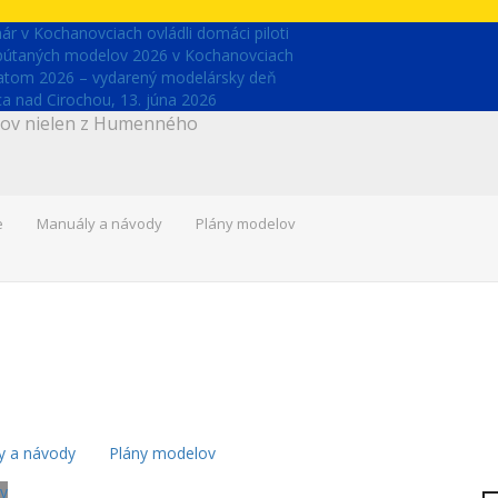
r v Kochanovciach ovládli domáci piloti
upútaných modelov 2026 v Kochanovciach
latom 2026 – vydarený modelársky deň
 nad Cirochou, 13. júna 2026
árov nielen z Humenného
e
Manuály a návody
Plány modelov
y a návody
Plány modelov
y