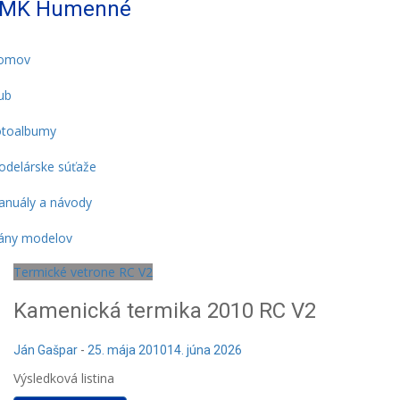
MK Humenné
omov
ub
otoalbumy
delárske súťaže
nuály a návody
ány modelov
Termické vetrone RC V2
Kamenická termika 2010 RC V2
Ján Gašpar
-
25. mája 2010
14. júna 2026
Výsledková listina