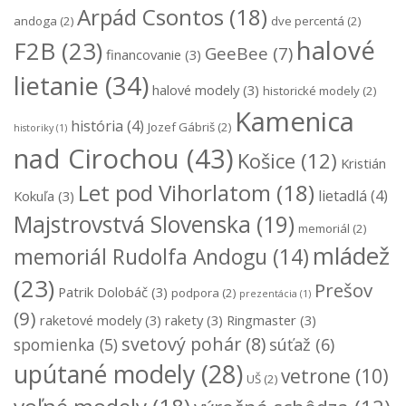
Arpád Csontos
(18)
andoga
(2)
dve percentá
(2)
halové
F2B
(23)
GeeBee
(7)
financovanie
(3)
lietanie
(34)
halové modely
(3)
historické modely
(2)
Kamenica
história
(4)
Jozef Gábriš
(2)
historiky
(1)
nad Cirochou
(43)
Košice
(12)
Kristián
Let pod Vihorlatom
(18)
lietadlá
(4)
Kokuľa
(3)
Majstrovstvá Slovenska
(19)
memoriál
(2)
mládež
memoriál Rudolfa Andogu
(14)
(23)
Prešov
Patrik Dolobáč
(3)
podpora
(2)
prezentácia
(1)
(9)
raketové modely
(3)
rakety
(3)
Ringmaster
(3)
svetový pohár
(8)
súťaž
(6)
spomienka
(5)
upútané modely
(28)
vetrone
(10)
UŠ
(2)