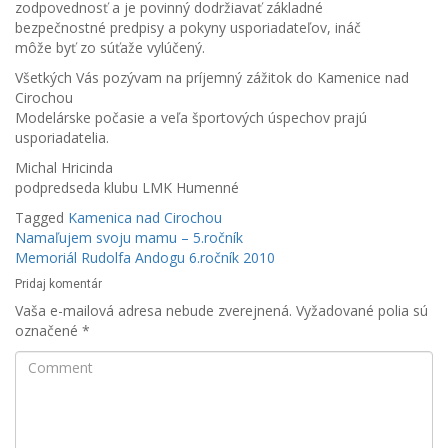
zodpovednosť a je povinný dodržiavať základné
bezpečnostné predpisy a pokyny usporiadateľov, ináč
môže byť zo súťaže vylúčený.
Všetkých Vás pozývam na príjemný zážitok do Kamenice nad
Cirochou
Modelárske počasie a veľa športových úspechov prajú
usporiadatelia.
Michal Hricinda
podpredseda klubu LMK Humenné
Tagged
Kamenica nad Cirochou
Navigácia
Namaľujem svoju mamu – 5.ročník
Memoriál Rudolfa Andogu 6.ročník 2010
v
Pridaj komentár
článku
Vaša e-mailová adresa nebude zverejnená.
Vyžadované polia sú
označené
*