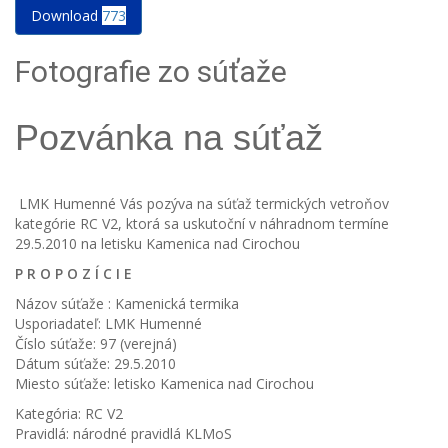
Download
773
Fotografie zo súťaže
Pozvánka na súťaž
LMK Humenné Vás pozýva na súťaž termických vetroňov
kategórie RC V2, ktorá sa uskutoční v náhradnom termíne
29.5.2010 na letisku Kamenica nad Cirochou
P R O P O Z Í C I E
Názov súťaže : Kamenická termika
Usporiadateľ: LMK Humenné
Číslo súťaže: 97 (verejná)
Dátum súťaže: 29.5.2010
Miesto súťaže: letisko Kamenica nad Cirochou
Kategória: RC V2
Pravidlá: národné pravidlá KLMoS