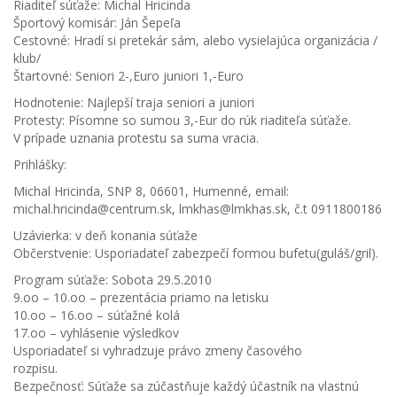
Riaditeľ súťaže: Michal Hricinda
Športový komisár: Ján Šepeľa
Cestovné: Hradí si pretekár sám, alebo vysielajúca organizácia /
klub/
Štartovné: Seniori 2-,Euro juniori 1,-Euro
Hodnotenie: Najlepší traja seniori a juniori
Protesty: Písomne so sumou 3,-Eur do rúk riaditeľa súťaže.
V prípade uznania protestu sa suma vracia.
Prihlášky:
Michal Hricinda, SNP 8, 06601, Humenné, email:
michal.hricinda@centrum.sk, lmkhas@lmkhas.sk, č.t 0911800186
Uzávierka: v deň konania súťaže
Občerstvenie: Usporiadateľ zabezpečí formou bufetu(guláš/gril).
Program súťaže: Sobota 29.5.2010
9.oo – 10.oo – prezentácia priamo na letisku
10.oo – 16.oo – súťažné kolá
17.oo – vyhlásenie výsledkov
Usporiadateľ si vyhradzuje právo zmeny časového
rozpisu.
Bezpečnosť: Súťaže sa zúčastňuje každý účastník na vlastnú