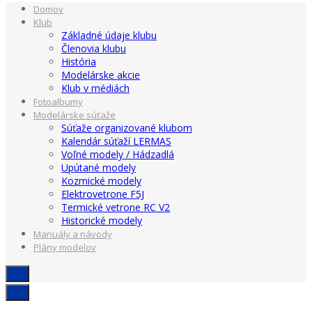
Domov
Klub
Základné údaje klubu
Členovia klubu
História
Modelárske akcie
Klub v médiách
Fotoalbumy
Modelárske súťaže
Súťaže organizované klubom
Kalendár súťaží LERMAS
Voľné modely / Hádzadlá
Upútané modely
Kozmické modely
Elektrovetrone F5J
Termické vetrone RC V2
Historické modely
Manuály a návody
Plány modelov