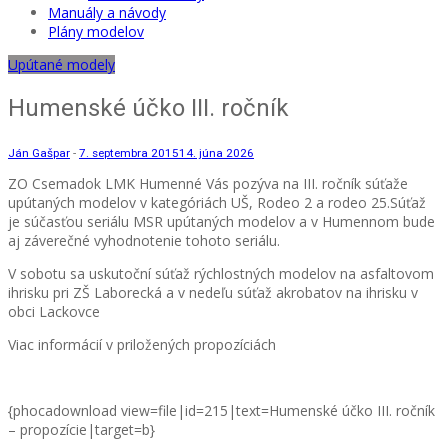
Manuály a návody
Plány modelov
Upútané modely
Humenské účko III. ročník
Ján Gašpar
-
7. septembra 2015
14. júna 2026
ZO Csemadok LMK Humenné Vás pozýva na III. ročník súťaže
upútaných modelov v kategóriách UŠ, Rodeo 2 a rodeo 25.Súťaž
je súčasťou seriálu MSR upútaných modelov a v Humennom bude
aj záverečné vyhodnotenie tohoto seriálu.
V sobotu sa uskutoční súťaž rýchlostných modelov na asfaltovom
ihrisku pri ZŠ Laborecká a v nedeľu súťaž akrobatov na ihrisku v
obci Lackovce
Viac informácií v priložených propozíciách
{phocadownload view=file|id=215|text=Humenské účko III. ročník
– propozície|target=b}