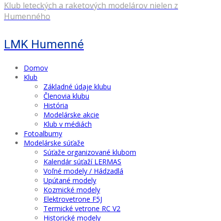
Klub leteckých a raketových modelárov nielen z
Humenného
LMK Humenné
Domov
Klub
Základné údaje klubu
Členovia klubu
História
Modelárske akcie
Klub v médiách
Fotoalbumy
Modelárske súťaže
Súťaže organizované klubom
Kalendár súťaží LERMAS
Voľné modely / Hádzadlá
Upútané modely
Kozmické modely
Elektrovetrone F5J
Termické vetrone RC V2
Historické modely