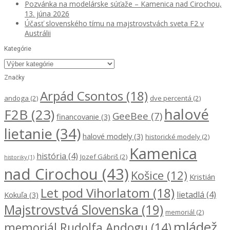
Pozvánka na modelárske súťaže – Kamenica nad Cirochou,
13. júna 2026
Účasť slovenského tímu na majstrovstvách sveta F2 v
Austrálii
Kategórie
Kategórie
Značky
Arpád Csontos
(18)
andoga
(2)
dve percentá
(2)
halové
F2B
(23)
GeeBee
(7)
financovanie
(3)
lietanie
(34)
halové modely
(3)
historické modely
(2)
Kamenica
história
(4)
Jozef Gábriš
(2)
historiky
(1)
nad Cirochou
(43)
Košice
(12)
Kristián
Let pod Vihorlatom
(18)
lietadlá
(4)
Kokuľa
(3)
Majstrovstvá Slovenska
(19)
memoriál
(2)
mládež
memoriál Rudolfa Andogu
(14)