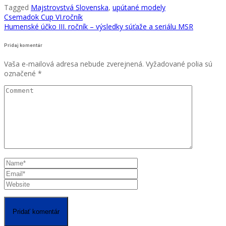
Tagged
Majstrovstvá Slovenska
,
upútané modely
Navigácia
Csemadok Cup VI.ročník
Humenské účko III. ročník – výsledky súťaže a seriálu MSR
v
článku
Pridaj komentár
Vaša e-mailová adresa nebude zverejnená.
Vyžadované polia sú
označené
*