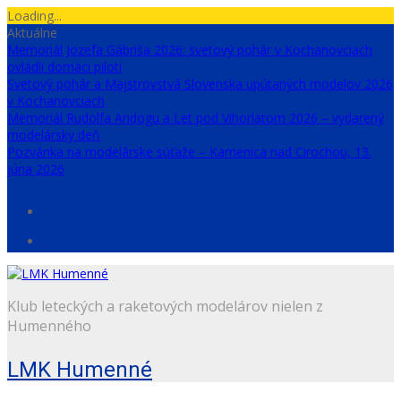
Skip
Loading...
to
Aktuálne
content
Memoriál Jozefa Gábriša 2026: svetový pohár v Kochanovciach
ovládli domáci piloti
Svetový pohár a Majstrovstvá Slovenska upútaných modelov 2026
v Kochanovciach
Memoriál Rudolfa Andogu a Let pod Vihorlatom 2026 – vydarený
modelársky deň
Pozvánka na modelárske súťaže – Kamenica nad Cirochou, 13.
júna 2026
Klub leteckých a raketových modelárov nielen z
Humenného
LMK Humenné