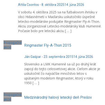
Attila Csontos
-
8. októbra 2025
14. júna 2026
V sobotu 4. októbra 2025 sa na futbalovom ihrisku v
obci Hidasnémeti v Maďarsku uskutočnilo úspešné
letecko-modelárske podujatie Ringmaster Fly-A-Thon.
Akciu zorganizoval Letecko-modelársky klub Humenné.
Počasie bolo pre leteckú akciu [ … ]
Propagačné
Ringmaster Fly-A-Thon 2015
akcie
Ján Gašpar
-
23. septembra 2015
14. júna 2026
Slovensko a LMK Humenné sa už po druhý krát
zapojí do tejto celosvetovej akcie. Cieľom akcie je
uskutočniť čo najväčšie množstvo letov s
upútaným modelom Ringmaster, ktorý v roku
1950 [ … ]
Propagačné
Medzinárodný halový letecký deň Prešov
akcie