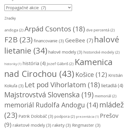
Kategórie
Značky
Arpád Csontos
(18)
andoga
(2)
dve percentá
(2)
halové
F2B
(23)
GeeBee
(7)
financovanie
(3)
lietanie
(34)
halové modely
(3)
historické modely
(2)
Kamenica
história
(4)
Jozef Gábriš
(2)
historiky
(1)
nad Cirochou
(43)
Košice
(12)
Kristián
Let pod Vihorlatom
(18)
lietadlá
(4)
Kokuľa
(3)
Majstrovstvá Slovenska
(19)
memoriál
(2)
mládež
memoriál Rudolfa Andogu
(14)
(23)
Prešov
Patrik Dolobáč
(3)
podpora
(2)
prezentácia
(1)
(9)
raketové modely
(3)
rakety
(3)
Ringmaster
(3)