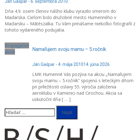
Ján Gašpar
-
6. septembra 2010
Dňa 4.9. osem členov nášho klubu vyrazilo smerom do
Maďarska. Cieľom bolo družobné mesto Humenného v
Maďarsku – Mátészalka. Tu Vám prinášame niekoľko fotografií z
tohoto vydareného podujatia.
Propagačné
Namaľujem svoju mamu – 5.ročník
akcie
Ján Gašpar
-
4. mája 2010
14. júna 2026
LMK Humenné Vás pozýva na akciu „Namaľujem
svoju mamu – 5.ročník“ spojenú s leteckým dňom
pri príležitosti oslavy 55. výročia založenia
aeroklubu v Kamenici nad Cirochou. Akcia sa
uskutoční dňa [ … ]
Hľadať: