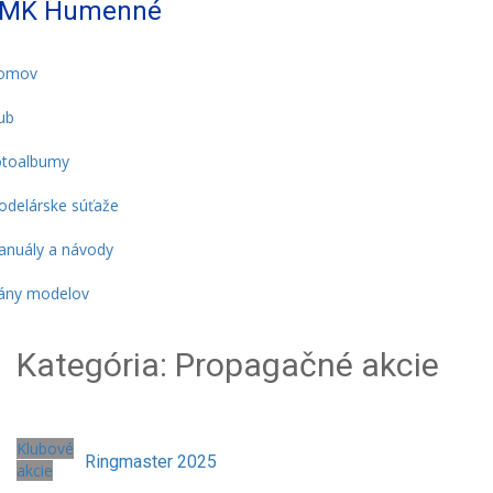
MK Humenné
omov
ub
otoalbumy
delárske súťaže
nuály a návody
ány modelov
Kategória:
Propagačné akcie
Klubové
Ringmaster 2025
akcie