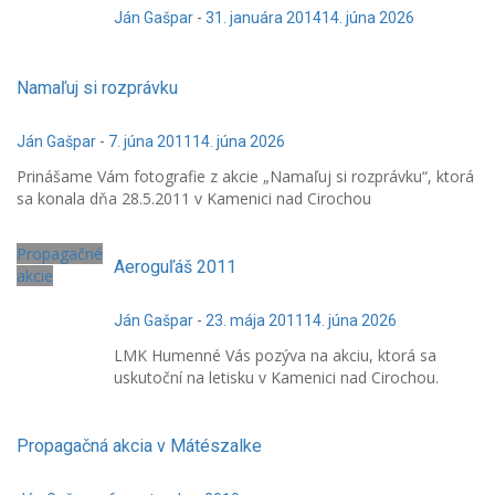
Ján Gašpar
-
31. januára 2014
14. júna 2026
Namaľuj si rozprávku
Ján Gašpar
-
7. júna 2011
14. júna 2026
Prinášame Vám fotografie z akcie „Namaľuj si rozprávku“, ktorá
sa konala dňa 28.5.2011 v Kamenici nad Cirochou
Propagačné
Aeroguľáš 2011
akcie
Ján Gašpar
-
23. mája 2011
14. júna 2026
LMK Humenné Vás pozýva na akciu, ktorá sa
uskutoční na letisku v Kamenici nad Cirochou.
Propagačná akcia v Mátészalke